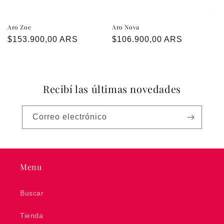
Aro Zoe
Aro Nova
Precio
$153.900,00 ARS
Precio
$106.900,00 ARS
habitual
habitual
Recibí las últimas novedades
Correo electrónico
Menu
Buscar
Tienda