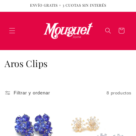
Ir
ENVÍO GRATIS + 3 CUOTAS SIN INTERÉS
directamente
al contenido
Carrito
C
Aros Clips
o
l
Filtrar y ordenar
8 productos
e
c
c
i