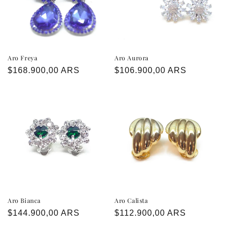
ó
n
:
Aro Freya
Aro Aurora
Precio
$168.900,00 ARS
Precio
$106.900,00 ARS
habitual
habitual
Aro Bianca
Aro Calista
Precio
$144.900,00 ARS
Precio
$112.900,00 ARS
habitual
habitual