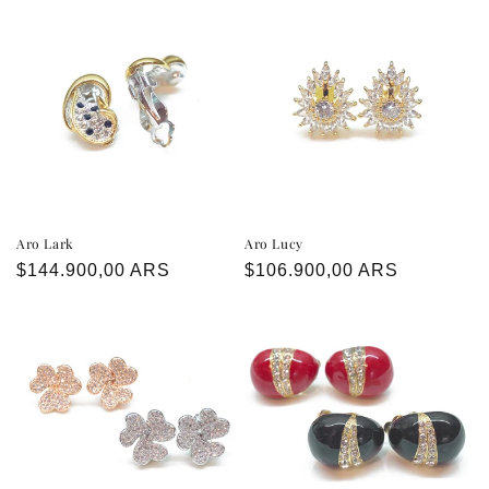
Aro Lark
Aro Lucy
Precio
$144.900,00 ARS
Precio
$106.900,00 ARS
habitual
habitual