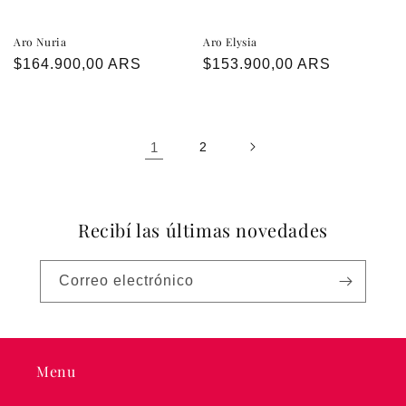
Aro Nuria
Aro Elysia
Precio
$164.900,00 ARS
Precio
$153.900,00 ARS
habitual
habitual
1
2
Recibí las últimas novedades
Correo electrónico
Menu