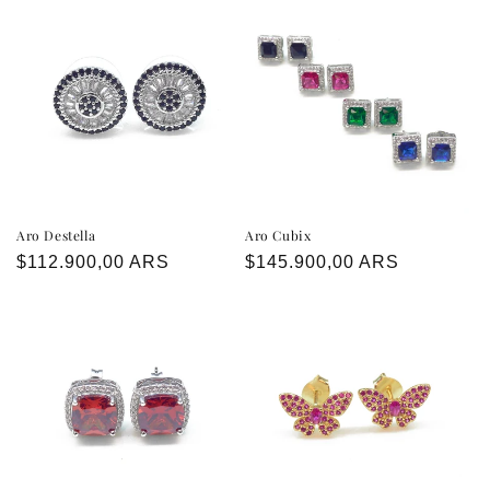
Aro Destella
Aro Cubix
Precio
$112.900,00 ARS
Precio
$145.900,00 ARS
habitual
habitual