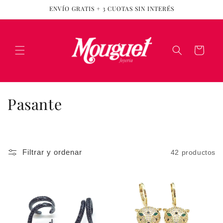
Ir
ENVÍO GRATIS + 3 CUOTAS SIN INTERÉS
directamente
al contenido
Carrito
C
Pasante
o
l
Filtrar y ordenar
42 productos
e
c
c
i