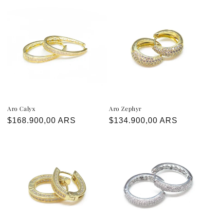
Aro Calyx
Aro Zephyr
Precio
$168.900,00 ARS
Precio
$134.900,00 ARS
habitual
habitual