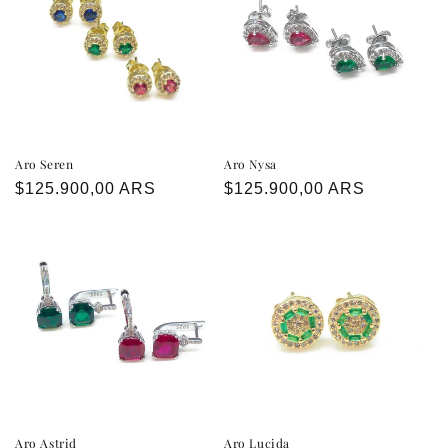
Aro Seren
Aro Nysa
Precio
$125.900,00 ARS
Precio
$125.900,00 ARS
habitual
habitual
Aro Astrid
Aro Lucida