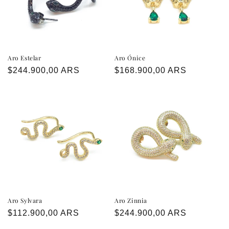
ó
n
:
Aro Estelar
Aro Ónice
Precio
$244.900,00 ARS
Precio
$168.900,00 ARS
habitual
habitual
Aro Sylvara
Aro Zinnia
Precio
$112.900,00 ARS
Precio
$244.900,00 ARS
habitual
habitual