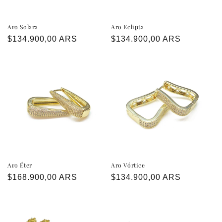
Aro Solara
Aro Eclipta
Precio
$134.900,00 ARS
Precio
$134.900,00 ARS
habitual
habitual
Aro Éter
Aro Vórtice
Precio
$168.900,00 ARS
Precio
$134.900,00 ARS
habitual
habitual