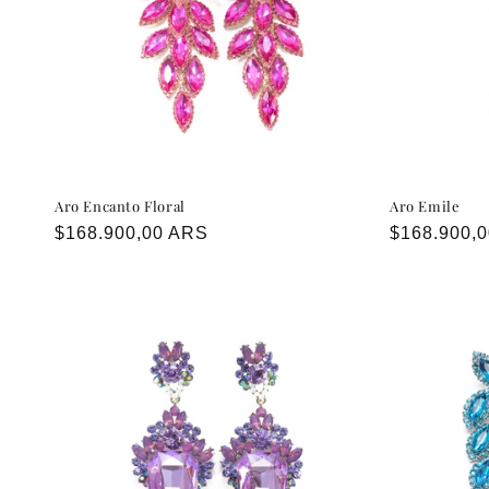
Aro Encanto Floral
Aro Emile
Precio
$168.900,00 ARS
Precio
$168.900,
habitual
habitual