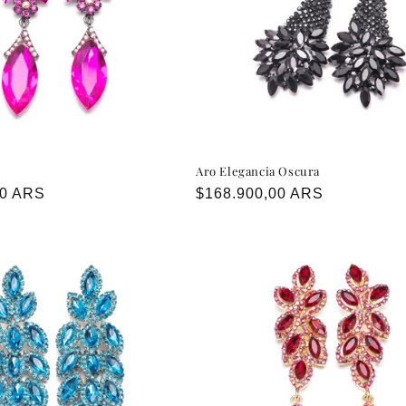
Aro Elegancia Oscura
00 ARS
Precio
$168.900,00 ARS
habitual