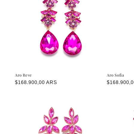
c
i
ó
n
:
Aro Reve
Aro Sofia
Precio
$168.900,00 ARS
Precio
$168.900,
habitual
habitual