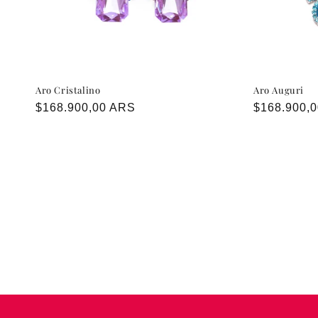
Aro Cristalino
Aro Auguri
Precio
$168.900,00 ARS
Precio
$168.900,
habitual
habitual