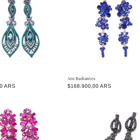
Aro Radiantes
00 ARS
Precio
$168.900,00 ARS
habitual