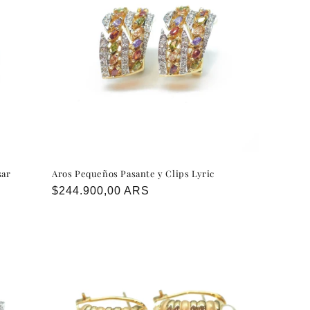
sar
Aros Pequeños Pasante y Clips Lyric
Precio
$244.900,00 ARS
habitual