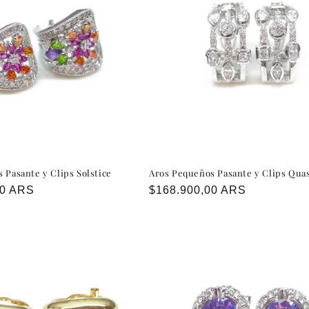
 Pasante y Clips Solstice
Aros Pequeños Pasante y Clips Qua
00 ARS
Precio
$168.900,00 ARS
habitual