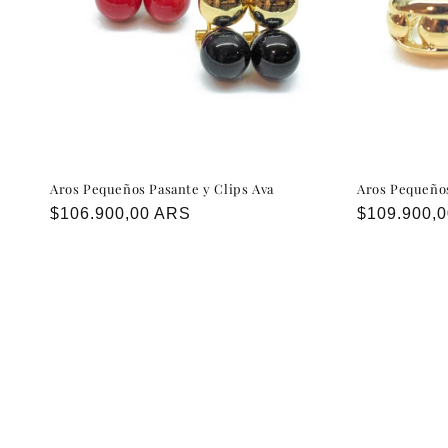
Aros Pequeños Pasante y Clips Ava
Aros Pequeños
Precio
$106.900,00 ARS
Precio
$109.900,
habitual
habitual