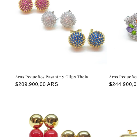
c
i
ó
n
:
Aros Pequeños Pasante y Clips Theia
Aros Pequeños
Precio
$209.900,00 ARS
Precio
$244.900,
habitual
habitual