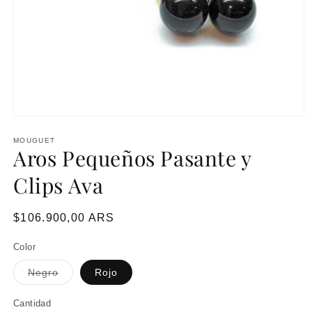
MOUGUET
Aros Pequeños Pasante y
Clips Ava
Precio
$106.900,00 ARS
habitual
Color
Variante
Negro
Rojo
agotada
o
no
Cantidad
disponible