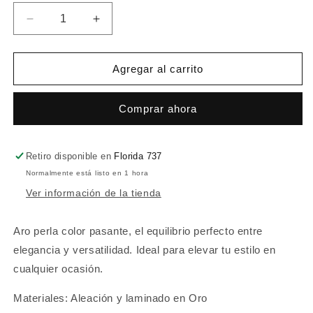
Reducir
Aumentar
cantidad
cantidad
para
para
Aros
Aros
Agregar al carrito
Pequeños
Pequeños
Pasante
Pasante
Comprar ahora
y
y
Clips
Clips
Ava
Ava
Retiro disponible en
Florida 737
Normalmente está listo en 1 hora
Ver información de la tienda
Aro perla color pasante, el equilibrio perfecto entre
elegancia y versatilidad. Ideal para elevar tu estilo en
cualquier ocasión.
Materiales: Aleación y laminado en Oro