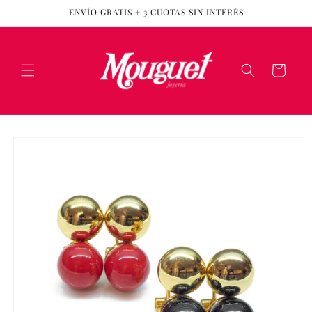
Ir
ENVÍO GRATIS + 3 CUOTAS SIN INTERÉS
directamente
al contenido
Carrito
Ir
directamente
a la
información
del producto