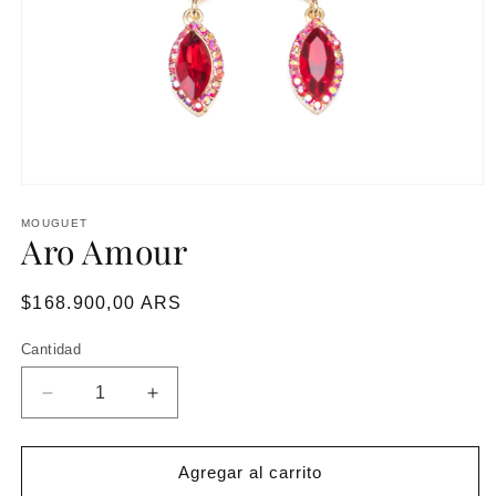
MOUGUET
Aro Amour
Precio
$168.900,00 ARS
habitual
Cantidad
Reducir
Aumentar
cantidad
cantidad
para
para
Aro
Aro
Agregar al carrito
Amour
Amour