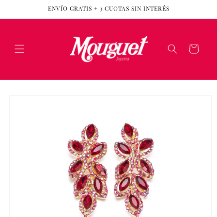
Ir
ENVÍO GRATIS + 3 CUOTAS SIN INTERÉS
directamente
al contenido
Carrito
Ir
directamente
a la
información
del producto