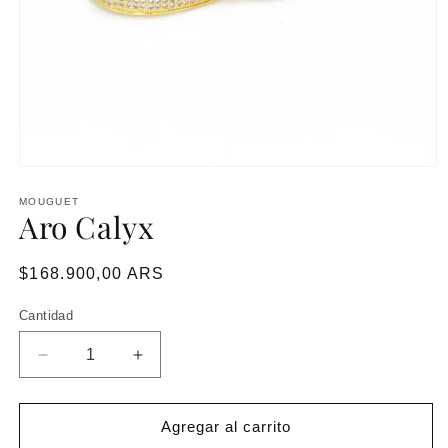
MOUGUET
Aro Calyx
Precio
$168.900,00 ARS
habitual
Cantidad
Reducir
Aumentar
cantidad
cantidad
para
para
Aro
Aro
Agregar al carrito
Calyx
Calyx