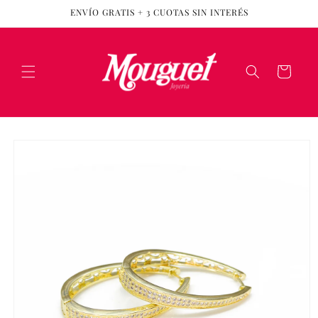
Ir
ENVÍO GRATIS + 3 CUOTAS SIN INTERÉS
directamente
al contenido
Carrito
Ir
directamente
a la
información
del producto