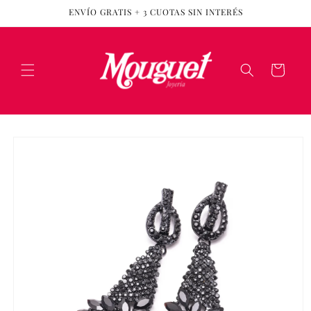
Ir
ENVÍO GRATIS + 3 CUOTAS SIN INTERÉS
directamente
al contenido
Carrito
Ir
directamente
a la
información
del producto