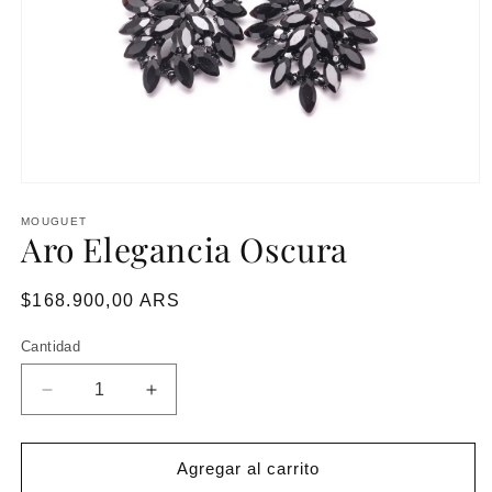
MOUGUET
Aro Elegancia Oscura
Precio
$168.900,00 ARS
habitual
Cantidad
Reducir
Aumentar
cantidad
cantidad
para
para
Aro
Aro
Agregar al carrito
Elegancia
Elegancia