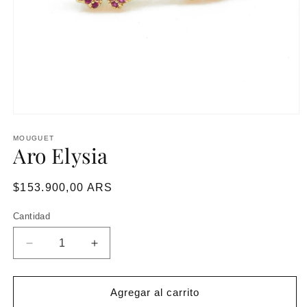
MOUGUET
Aro Elysia
Precio
$153.900,00 ARS
habitual
Cantidad
Reducir
Aumentar
cantidad
cantidad
para
para
Aro
Aro
Agregar al carrito
Elysia
Elysia