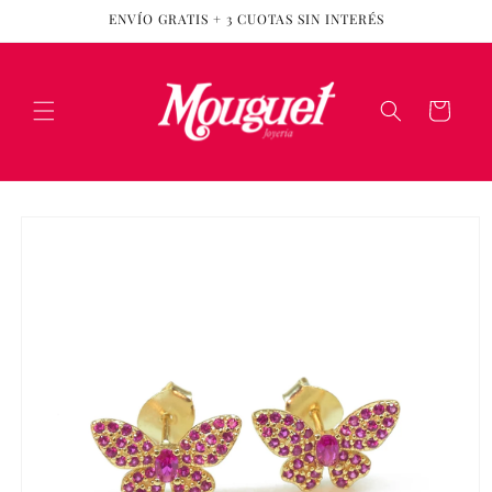
Ir
ENVÍO GRATIS + 3 CUOTAS SIN INTERÉS
directamente
al contenido
Carrito
Ir
directamente
a la
información
del producto