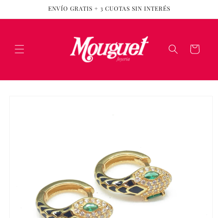
Ir
ENVÍO GRATIS + 3 CUOTAS SIN INTERÉS
directamente
al contenido
Carrito
Ir
directamente
a la
información
del producto