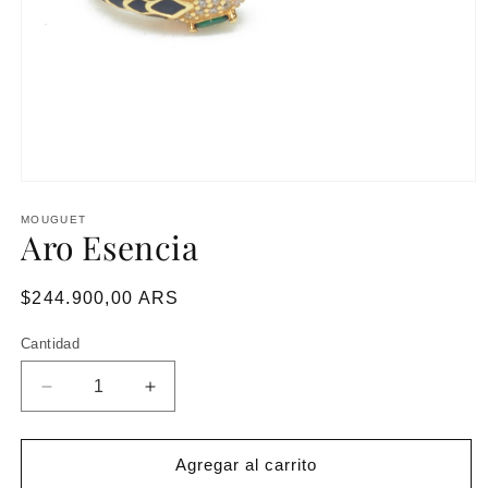
MOUGUET
Aro Esencia
Precio
$244.900,00 ARS
habitual
Cantidad
Reducir
Aumentar
cantidad
cantidad
para
para
Aro
Aro
Agregar al carrito
Esencia
Esencia