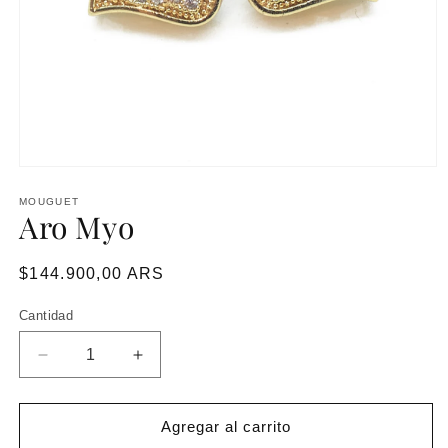
MOUGUET
Aro Myo
Precio
$144.900,00 ARS
habitual
Cantidad
Reducir
Aumentar
cantidad
cantidad
para
para
Aro
Aro
Agregar al carrito
Myo
Myo