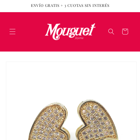
Ir
ENVÍO GRATIS + 3 CUOTAS SIN INTERÉS
directamente
al contenido
Carrito
Ir
directamente
a la
información
del producto