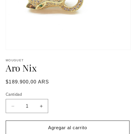
MOUGUET
Aro Nix
Precio
$189.900,00 ARS
habitual
Cantidad
Reducir
Aumentar
cantidad
cantidad
para
para
Aro
Aro
Agregar al carrito
Nix
Nix