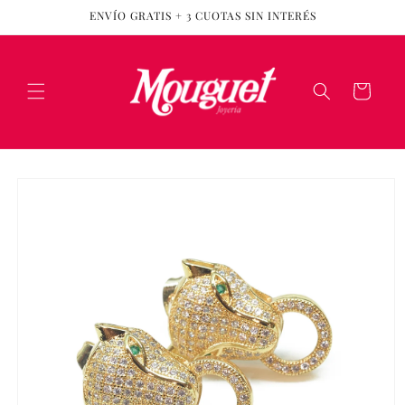
Ir
ENVÍO GRATIS + 3 CUOTAS SIN INTERÉS
directamente
al contenido
Carrito
Ir
directamente
a la
información
del producto