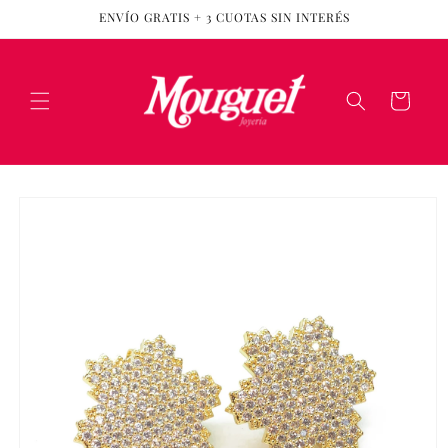
Ir
ENVÍO GRATIS + 3 CUOTAS SIN INTERÉS
directamente
al contenido
Carrito
Ir
directamente
a la
información
del producto