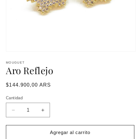
MOUGUET
Aro Reflejo
Precio
$144.900,00 ARS
habitual
Cantidad
Reducir
Aumentar
cantidad
cantidad
para
para
Aro
Aro
Agregar al carrito
Reflejo
Reflejo