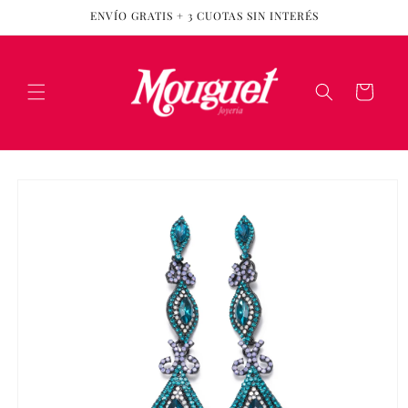
Ir
ENVÍO GRATIS + 3 CUOTAS SIN INTERÉS
directamente
al contenido
Carrito
Ir
directamente
a la
información
del producto