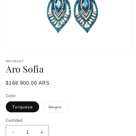
MOUGUET
Aro Sofia
Precio
$168.900,00 ARS
habitual
Color
Variante
Turquesa
Negro
agotada
o
no
Cantidad
disponible
Reducir
Aumentar