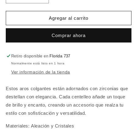
cantidad
cantidad
para
para
Aro
Aro
Agregar al carrito
Sofia
Sofia
Comprar ahora
Retiro disponible en
Florida 737
Normalmente está listo en 1 hora
Ver información de la tienda
Estos aros colgantes están adornados con zirconias que
destellan con elegancia. Cada centelleo añade un toque
de brillo y encanto, creando un accesorio que realza tu
estilo con sofisticación y versatilidad.
Materiales: Aleación y Cristales