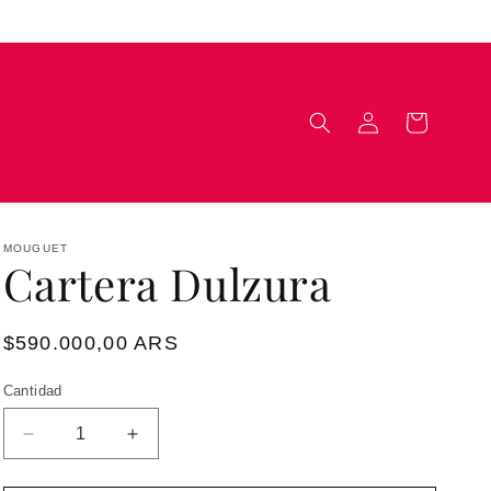
Iniciar
Carrito
sesión
MOUGUET
Cartera Dulzura
Precio
$590.000,00 ARS
habitual
Cantidad
Reducir
Aumentar
cantidad
cantidad
para
para