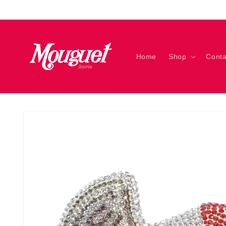
Ir
directamente
al contenido
Home
Shop
Conta
Ir
directamente
a la
información
del producto