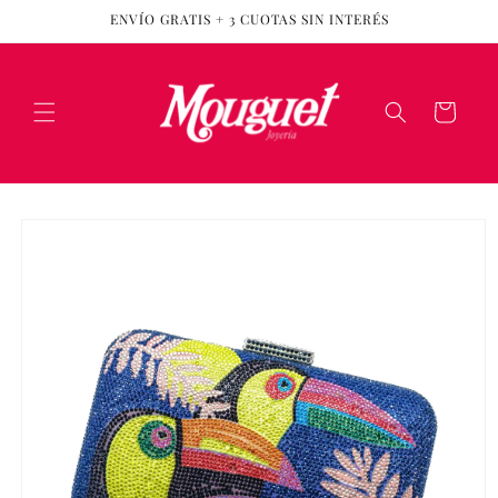
Ir
ENVÍO GRATIS + 3 CUOTAS SIN INTERÉS
directamente
al contenido
Carrito
Ir
directamente
a la
información
del producto