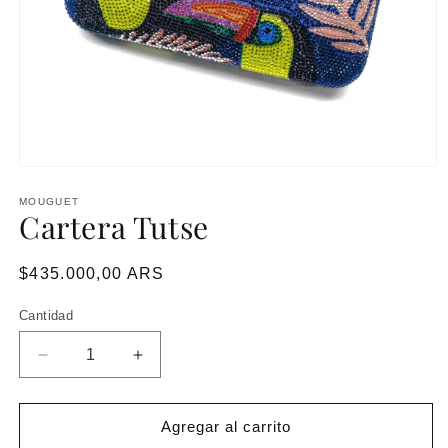
MOUGUET
Cartera Tutse
Precio
$435.000,00 ARS
habitual
Cantidad
Reducir
Aumentar
cantidad
cantidad
para
para
Cartera
Cartera
Agregar al carrito
Tutse
Tutse