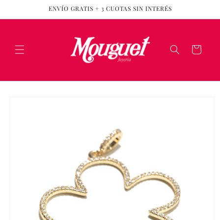
Ir
ENVÍO GRATIS + 3 CUOTAS SIN INTERÉS
directamente
al contenido
Carrito
Ir
directamente
a la
información
del producto