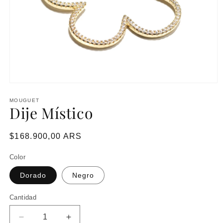
MOUGUET
Dije Místico
Precio
$168.900,00 ARS
habitual
Color
Dorado
Negro
Cantidad
Reducir
Aumentar