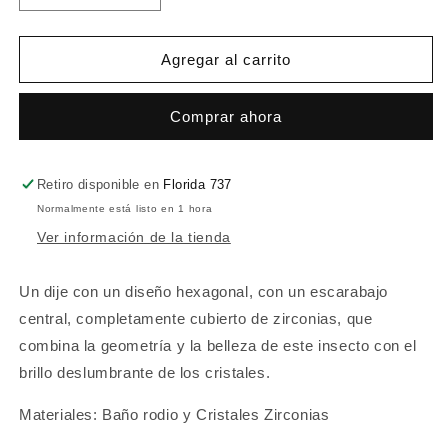
cantidad
cantidad
para
para
Dije
Dije
Agregar al carrito
Scarabeo
Scarabeo
Comprar ahora
Retiro disponible en
Florida 737
Normalmente está listo en 1 hora
Ver información de la tienda
Un dije con un diseño hexagonal, con un escarabajo
central, completamente cubierto de zirconias, que
combina la geometría y la belleza de este insecto con el
brillo deslumbrante de los cristales.
Materiales: B
año rodio y Cristales Zirconias