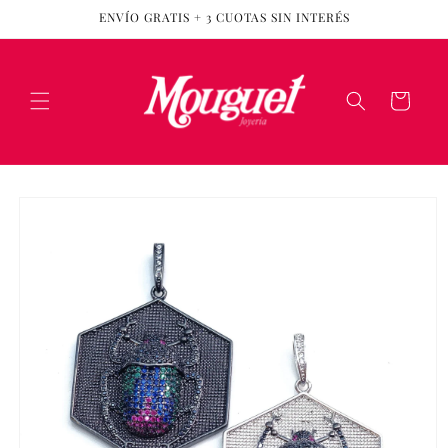
Ir
ENVÍO GRATIS + 3 CUOTAS SIN INTERÉS
directamente
al contenido
Carrito
Ir
directamente
a la
información
del producto