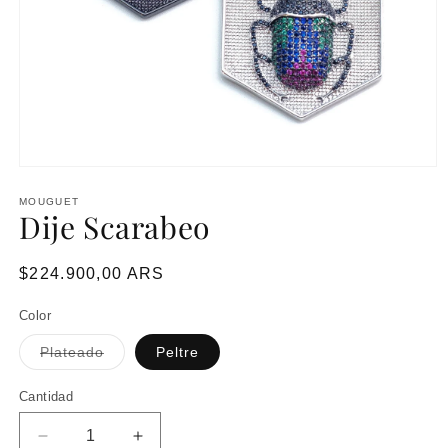
MOUGUET
Dije Scarabeo
Precio
$224.900,00 ARS
habitual
Color
Variante
Plateado
Peltre
agotada
o
no
Cantidad
disponible
Reducir
Aumentar