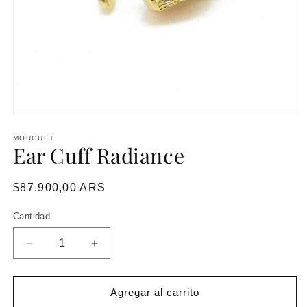
MOUGUET
Ear Cuff Radiance
Precio
$87.900,00 ARS
habitual
Cantidad
Reducir
Aumentar
cantidad
cantidad
para
para
Ear
Ear
Agregar al carrito
Cuff
Cuff