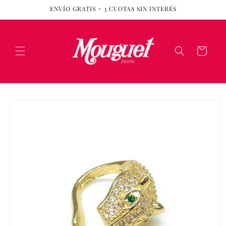
Ir
ENVÍO GRATIS + 3 CUOTAS SIN INTERÉS
directamente
al contenido
Carrito
Ir
directamente
a la
información
del producto