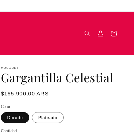
Iniciar
Carrito
sesión
MOUGUET
Gargantilla Celestial
Precio
$165.900,00 ARS
habitual
Color
Dorado
Plateado
Cantidad