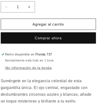
Reducir
Aumentar
cantidad
cantidad
para
para
Gargantilla
Gargantilla
Agregar al carrito
Celestial
Celestial
Comprar ahora
Retiro disponible en
Florida 737
Normalmente está listo en 1 hora
Ver información de la tienda
Sumérgete en la elegancia celestial de esta
gargantilla única. El ojo central, engastado con
deslumbrantes zirconias azules y blancas, añade
un toque misterioso y brillante a tu estilo.