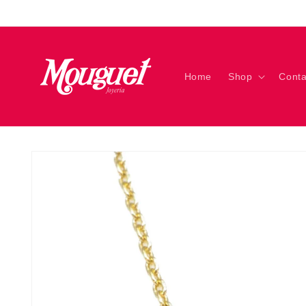
Ir
directamente
al contenido
Home
Shop
Conta
Ir
directamente
a la
información
del producto