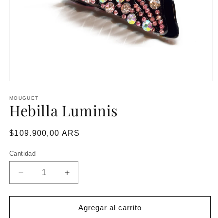
MOUGUET
Hebilla Luminis
Precio
$109.900,00 ARS
habitual
Cantidad
Reducir
Aumentar
cantidad
cantidad
para
para
Hebilla
Hebilla
Agregar al carrito
Luminis
Luminis