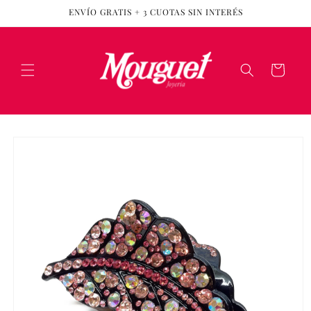
Ir
ENVÍO GRATIS + 3 CUOTAS SIN INTERÉS
directamente
al contenido
Carrito
Ir
directamente
a la
información
del producto