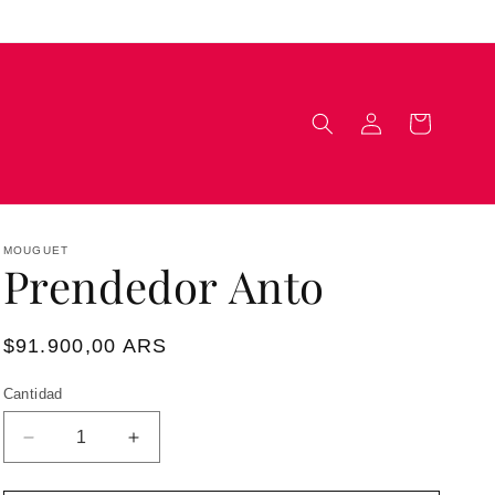
Iniciar
Carrito
sesión
MOUGUET
Prendedor Anto
Precio
$91.900,00 ARS
habitual
Cantidad
Reducir
Aumentar
cantidad
cantidad
para
para