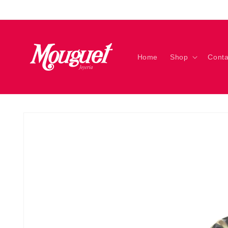
Ir
directamente
al contenido
Home
Shop
Conta
Ir
directamente
a la
información
del producto