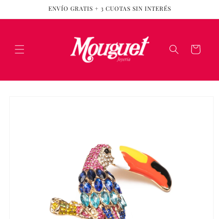
Ir
ENVÍO GRATIS + 3 CUOTAS SIN INTERÉS
directamente
al contenido
Carrito
Ir
directamente
a la
información
del producto