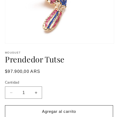
MOUGUET
Prendedor Tutse
Precio
$97.900,00 ARS
habitual
Cantidad
Reducir
Aumentar
cantidad
cantidad
para
para
Prendedor
Prendedor
Agregar al carrito
Tutse
Tutse