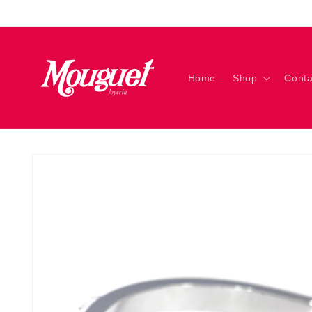
Ir
directamente
al contenido
Home
Shop
Conta
Ir
directamente
a la
información
del producto