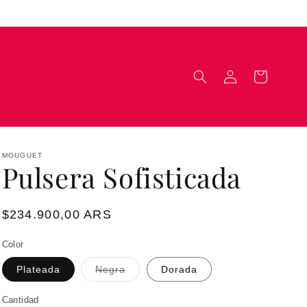
Iniciar
Carrito
sesión
MOUGUET
Pulsera Sofisticada
Precio
$234.900,00 ARS
habitual
Color
Variante
Plateada
Negra
Dorada
agotada
o
no
Cantidad