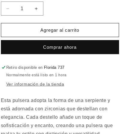
disponible
Reducir
Aumentar
cantidad
cantidad
para
para
Pulsera
Pulsera
Agregar al carrito
Sofisticada
Sofisticada
Comprar ahora
Retiro disponible en
Florida 737
Normalmente está listo en 1 hora
Ver información de la tienda
Esta pulsera adopta la forma de una serpiente y
está adornada con zirconias que destellan con
elegancia. Cada destello añade un toque de
sofisticación y encanto, creando una pulsera que
realza tu estilo con distinción y versatilidad.